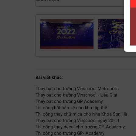
Bài viết khác:
Thay bạt cho trường Vinschool Metropolis
Thay bạt cho trường Vinschool - Liễu Giai
Thay bạt cho trường GP Academy
Thi công bốt bảo vệ cho khu tập thể
Thi công thay chữ mica cho Nha Khoa Sơn Hà
Thay bạt cho trường Vinschool ngày 20-11
Thi công thay decal cho trường GP-Academy
Thi công cho trường GP- Academy